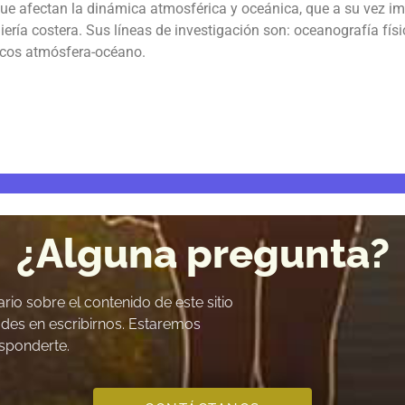
 que afectan la dinámica atmosférica y oceánica, que a su vez i
ría costera. Sus líneas de investigación son: oceanografía físic
cos atmósfera-océano.
¿Alguna pregunta?
io sobre el contenido de este sitio
des en escribirnos. Estaremos
sponderte.