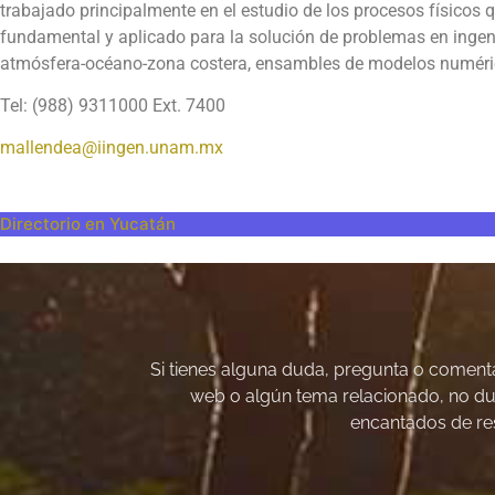
trabajado principalmente en el estudio de los procesos físicos
fundamental y aplicado para la solución de problemas en ingenie
atmósfera-océano-zona costera, ensambles de modelos numéri
Tel: (988) 9311000 Ext. 7400
mallendea@iingen.unam.mx
Directorio en Yucatán
Si tienes alguna duda, pregunta o comentar
web o algún tema relacionado, no du
encantados de re