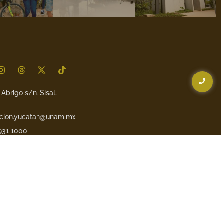
Abrigo s/n, Sisal,
cion.yucatan@unam.mx
 931 1000
web creado por
Ajuara
.