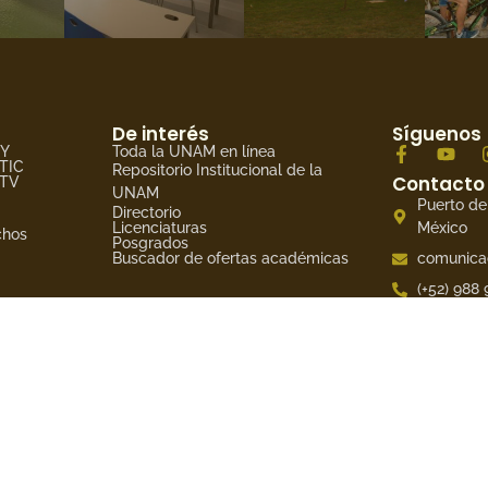
De interés
Síguenos
UY
Toda la UNAM en línea
GTIC
Repositorio Institucional de la
Contacto
CTV
UNAM
Puerto de 
Directorio
Licenciaturas
México
chos
Posgrados
Buscador de ofertas académicas
comunica
(+52) 988
Escríbenos
versidad Nacional Autónoma de México (UNAM) en Yucatán
| Sitio 