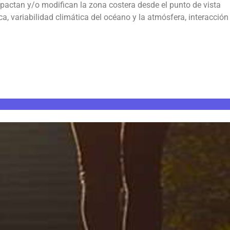
mpactan y/o modifican la zona costera desde el punto de vista
a, variabilidad climática del océano y la atmósfera, interacción