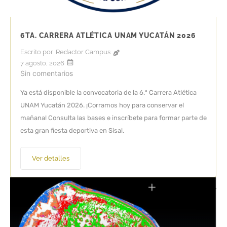
6TA. CARRERA ATLÉTICA UNAM YUCATÁN 2026
Escrito por
Redactor Campus
7 agosto, 2026
Sin comentarios
Ya está disponible la convocatoria de la 6.ª Carrera Atlética
UNAM Yucatán 2026. ¡Corramos hoy para conservar el
mañana! Consulta las bases e inscríbete para formar parte de
esta gran fiesta deportiva en Sisal.
Ver detalles